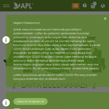
0
Değerli Ortaklarımız!
Şirket, mevcut küresel durum hakkında güncelliğini
sürdürmektedir. Lütfen bu çalkantılı zamanlarda Kurumsal
politikamızı unutmayın ve bu bilgileri tüm ekibinize ve iş
arkadaşlarınıza iletin. Acumullit SA ürünleri herhangi bir sağlık
sorununu önleme veya tedavi etme amacı taşımamaktadır. Şu anda
COVID-19 için Amerikan Gıda ve İlaç İdaresi (FDA) tarafından
onaylanan bir tedavi yoktur; bu nedenle, siz (veya başka biri),
ürünlerimizin COVID-19 da dahil olmak üzere herhangi bir sağlık
sorununu tedavi etmeye ya da önlemeye yönelik olarak
tasarlandığını doğrudan veya dolaylı olarak belirtmemeli veya ima
etmemelisiniz. Bu bir şirket politikası ihlalidir ve kesinlikle yasaktır.
Lütfen sorumluluk sahibi olalım! Lütfen COVID-19'a karşı önerilen
koruyucu önlemleri alın ve dikkatli olun!
// SAYFA BULUNAMADI //
Kabul et ve devam et