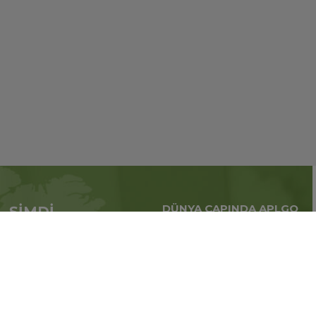
DÜNYA ÇAPINDA APLGO
ŞİMDİ
Tüm dünya çapındaki
APL’ye başvur
küresel iş
Üye ol