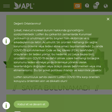
0
Değerli Ortaklarımız!
Şirket, mevcut küresel durum hakkında güncelliğini
sürdürmektedir. Lütfen bu çalkantılı zamanlarda Kurumsal
politikamızı unutmayın ve bu bilgileri tüm ekibinize ve iş
arkadaşlarınıza iletin. Acumullit SA ürünleri herhangi bir sağlık
sorununu önleme veya tedavi etme amacı taşımamaktadır. Şu anda
COVID-19 için Amerikan Gıda ve İlaç İdaresi (FDA) tarafından
onaylanan bir tedavi yoktur; bu nedenle, siz (veya başka biri),
ürünlerimizin COVID-19 da dahil olmak üzere herhangi bir sağlık
sorununu tedavi etmeye ya da önlemeye yönelik olarak
tasarlandığını doğrudan veya dolaylı olarak belirtmemeli veya ima
etmemelisiniz. Bu bir şirket politikası ihlalidir ve kesinlikle yasaktır.
Lütfen sorumluluk sahibi olalım! Lütfen COVID-19'a karşı önerilen
koruyucu önlemleri alın ve dikkatli olun!
// SAYFA BULUNAMADI //
Kabul et ve devam et