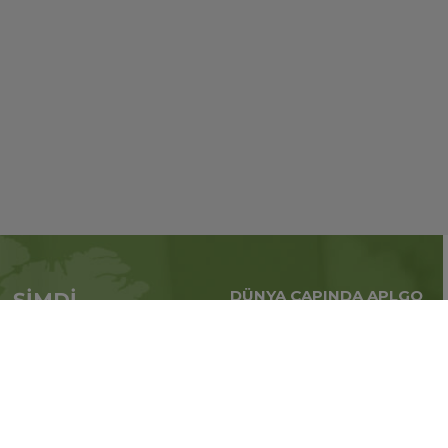
DÜNYA ÇAPINDA APLGO
ŞİMDİ
Tüm dünya çapındaki
APL’ye başvur
küresel iş
Üye ol