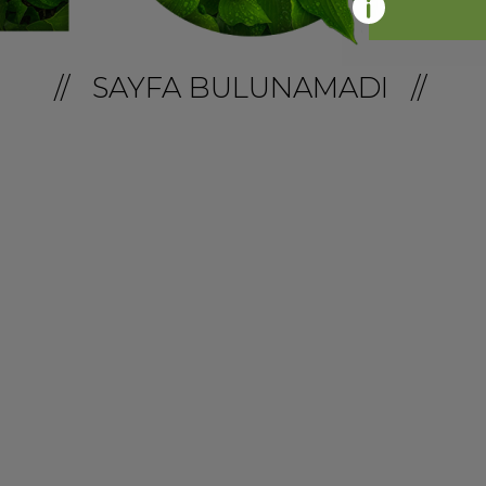
// SAYFA BULUNAMADI //