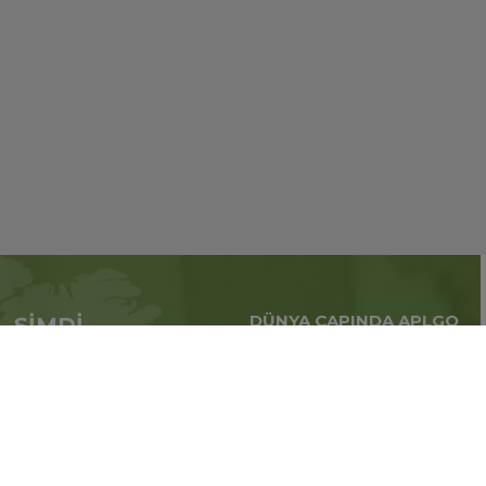
DÜNYA ÇAPINDA APLGO
ŞİMDİ
Tüm dünya çapındaki
APL’ye başvur
küresel iş
Üye ol