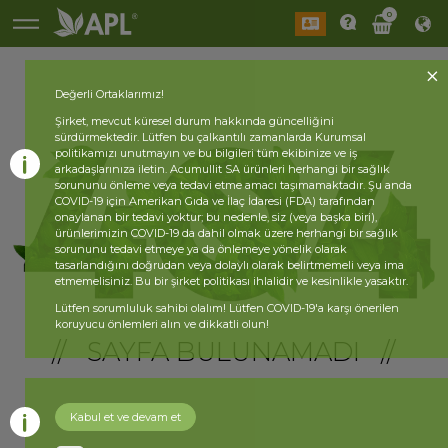
0
Değerli Ortaklarımız!
Şirket, mevcut küresel durum hakkında güncelliğini
sürdürmektedir. Lütfen bu çalkantılı zamanlarda Kurumsal
politikamızı unutmayın ve bu bilgileri tüm ekibinize ve iş
arkadaşlarınıza iletin. Acumullit SA ürünleri herhangi bir sağlık
sorununu önleme veya tedavi etme amacı taşımamaktadır. Şu anda
COVID-19 için Amerikan Gıda ve İlaç İdaresi (FDA) tarafından
onaylanan bir tedavi yoktur; bu nedenle, siz (veya başka biri),
ürünlerimizin COVID-19 da dahil olmak üzere herhangi bir sağlık
sorununu tedavi etmeye ya da önlemeye yönelik olarak
tasarlandığını doğrudan veya dolaylı olarak belirtmemeli veya ima
etmemelisiniz. Bu bir şirket politikası ihlalidir ve kesinlikle yasaktır.
Lütfen sorumluluk sahibi olalım! Lütfen COVID-19'a karşı önerilen
koruyucu önlemleri alın ve dikkatli olun!
// SAYFA BULUNAMADI //
Kabul et ve devam et