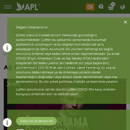
0
Değerli Ortaklarımız!
Kayıtlar
Şirket, mevcut küresel durum hakkında güncelliğini
2026 yıl
2025 yıl
sürdürmektedir. Lütfen bu çalkantılı zamanlarda Kurumsal
politikamızı unutmayın ve bu bilgileri tüm ekibinize ve iş
arkadaşlarınıza iletin. Acumullit SA ürünleri herhangi bir sağlık
geri
sorununu önleme veya tedavi etme amacı taşımamaktadır. Şu anda
COVID-19 için Amerikan Gıda ve İlaç İdaresi (FDA) tarafından
onaylanan bir tedavi yoktur; bu nedenle, siz (veya başka biri),
Ağ Pazarlama Gününüzü kutluyoruz
ürünlerimizin COVID-19 da dahil olmak üzere herhangi bir sağlık
sorununu tedavi etmeye ya da önlemeye yönelik olarak
tasarlandığını doğrudan veya dolaylı olarak belirtmemeli veya ima
etmemelisiniz. Bu bir şirket politikası ihlalidir ve kesinlikle yasaktır.
Lütfen sorumluluk sahibi olalım! Lütfen COVID-19'a karşı önerilen
koruyucu önlemleri alın ve dikkatli olun!
Kabul et ve devam et