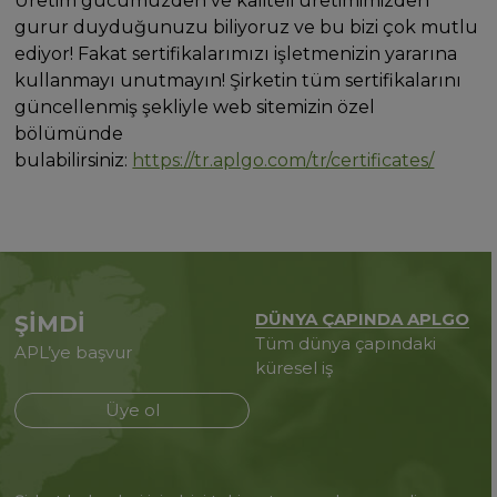
Üretim gücümüzden ve kaliteli üretimimizden
gurur duyduğunuzu biliyoruz ve bu bizi çok mutlu
ediyor! Fakat sertifikalarımızı işletmenizin yararına
kullanmayı unutmayın! Şirketin tüm sertifikalarını
güncellenmiş şekliyle web sitemizin özel
bölümünde
bulabilirsiniz:
https://tr.aplgo.com/tr/certificates/
DÜNYA ÇAPINDA APLGO
ŞİMDİ
Tüm dünya çapındaki
APL’ye başvur
küresel iş
Üye ol