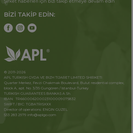
Şirket haberleri için bizi takip etmeye devam edin
BİZİ TAKİP EDİN:
© 2011-2026
APL TURKISH GYDA VE BIZH TIJARET LIMITED SHIRKETI
Quarter Merkez, Fevzi Chakmak Boulevard, Bulut residential complex,
block A, apt. No. 3/35 Gungören / Istanbul-Turkey
TURKISH GUARANTEES BANKAS A.Sh.
IBAN: TR660006200023100009075832
SWIFT / BIC: TGBATRISXXX
Director of operations: ENGIN GUZEL
533 283 2979
info@aplgo.com