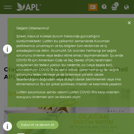
0
Değerli Ortaklarımız!
Kayıtlar
Şirket, mevcut küresel durum hakkında güncelliğini
2026 yıl
2025 yıl
sürdürmektedir. Lütfen bu çalkantılı zamanlarda Kurumsal
politikamızı unutmayın ve bu bilgileri tüm ekibinize ve iş
arkadaşlarınıza iletin. Acumullit SA ürünleri herhangi bir sağlık
geri
sorununu önleme veya tedavi etme amacı taşımamaktadır. Şu anda
COVID-19 için Amerikan Gıda ve İlaç İdaresi (FDA) tarafından
onaylanan bir tedavi yoktur; bu nedenle, siz (veya başka biri),
Olağan Üretim teftişi ve yüksek kaliteli
ürünlerimizin COVID-19 da dahil olmak üzere herhangi bir sağlık
sorununu tedavi etmeye ya da önlemeye yönelik olarak
APL ürünlerinin onayı
tasarlandığını doğrudan veya dolaylı olarak belirtmemeli veya ima
etmemelisiniz. Bu bir şirket politikası ihlalidir ve kesinlikle yasaktır.
Lütfen sorumluluk sahibi olalım! Lütfen COVID-19'a karşı önerilen
koruyucu önlemleri alın ve dikkatli olun!
Kabul et ve devam et