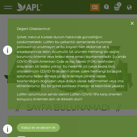
0
Değerli Ortaklarımız!
Şirket, mevcut küresel durum hakkında güncelliğini
sürdürmektedir. Lütfen bu çalkantılı zamanlarda Kurumsal
politikamızı unutmayın ve bu bilgileri tüm ekibinize ve iş
arkadaşlarınıza iletin. Acumullit SA ürünleri herhangi bir sağlık
sorununu önleme veya tedavi etme amacı taşımamaktadır. Şu anda
COVID-19 için Amerikan Gıda ve İlaç İdaresi (FDA) tarafından
onaylanan bir tedavi yoktur; bu nedenle, siz (veya başka biri),
ürünlerimizin COVID-19 da dahil olmak üzere herhangi bir sağlık
sorununu tedavi etmeye ya da önlemeye yönelik olarak
tasarlandığını doğrudan veya dolaylı olarak belirtmemeli veya ima
etmemelisiniz. Bu bir şirket politikası ihlalidir ve kesinlikle yasaktır.
Lütfen sorumluluk sahibi olalım! Lütfen COVID-19'a karşı önerilen
koruyucu önlemleri alın ve dikkatli olun!
// SAYFA BULUNAMADI //
Kabul et ve devam et