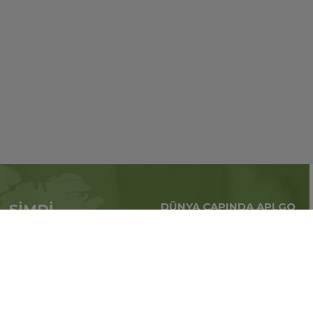
DÜNYA ÇAPINDA APLGO
ŞİMDİ
Tüm dünya çapındaki
APL’ye başvur
küresel iş
Üye ol