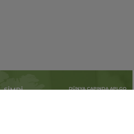
DÜNYA ÇAPINDA APLGO
ŞİMDİ
Tüm dünya çapındaki
APL’ye başvur
küresel iş
Üye ol