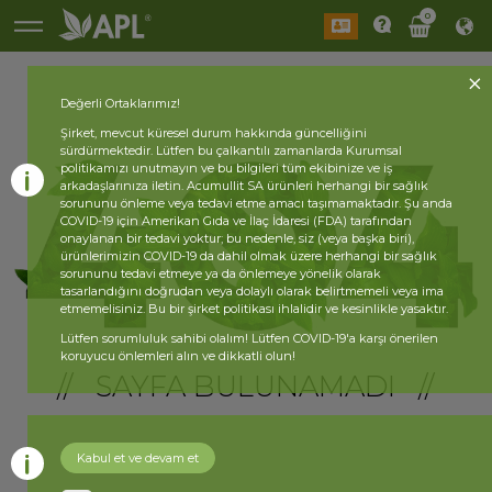
0
Değerli Ortaklarımız!
Şirket, mevcut küresel durum hakkında güncelliğini
sürdürmektedir. Lütfen bu çalkantılı zamanlarda Kurumsal
politikamızı unutmayın ve bu bilgileri tüm ekibinize ve iş
arkadaşlarınıza iletin. Acumullit SA ürünleri herhangi bir sağlık
sorununu önleme veya tedavi etme amacı taşımamaktadır. Şu anda
COVID-19 için Amerikan Gıda ve İlaç İdaresi (FDA) tarafından
onaylanan bir tedavi yoktur; bu nedenle, siz (veya başka biri),
ürünlerimizin COVID-19 da dahil olmak üzere herhangi bir sağlık
sorununu tedavi etmeye ya da önlemeye yönelik olarak
tasarlandığını doğrudan veya dolaylı olarak belirtmemeli veya ima
etmemelisiniz. Bu bir şirket politikası ihlalidir ve kesinlikle yasaktır.
Lütfen sorumluluk sahibi olalım! Lütfen COVID-19'a karşı önerilen
koruyucu önlemleri alın ve dikkatli olun!
// SAYFA BULUNAMADI //
Kabul et ve devam et