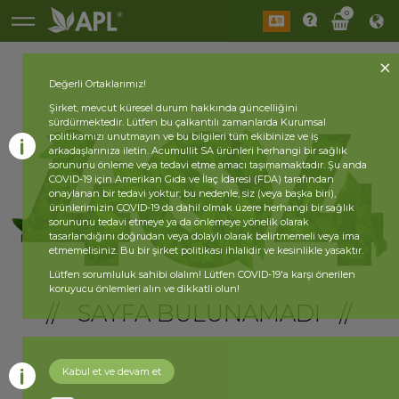
0
Değerli Ortaklarımız!
Şirket, mevcut küresel durum hakkında güncelliğini
sürdürmektedir. Lütfen bu çalkantılı zamanlarda Kurumsal
politikamızı unutmayın ve bu bilgileri tüm ekibinize ve iş
arkadaşlarınıza iletin. Acumullit SA ürünleri herhangi bir sağlık
sorununu önleme veya tedavi etme amacı taşımamaktadır. Şu anda
COVID-19 için Amerikan Gıda ve İlaç İdaresi (FDA) tarafından
onaylanan bir tedavi yoktur; bu nedenle, siz (veya başka biri),
ürünlerimizin COVID-19 da dahil olmak üzere herhangi bir sağlık
sorununu tedavi etmeye ya da önlemeye yönelik olarak
tasarlandığını doğrudan veya dolaylı olarak belirtmemeli veya ima
etmemelisiniz. Bu bir şirket politikası ihlalidir ve kesinlikle yasaktır.
Lütfen sorumluluk sahibi olalım! Lütfen COVID-19'a karşı önerilen
koruyucu önlemleri alın ve dikkatli olun!
// SAYFA BULUNAMADI //
Kabul et ve devam et