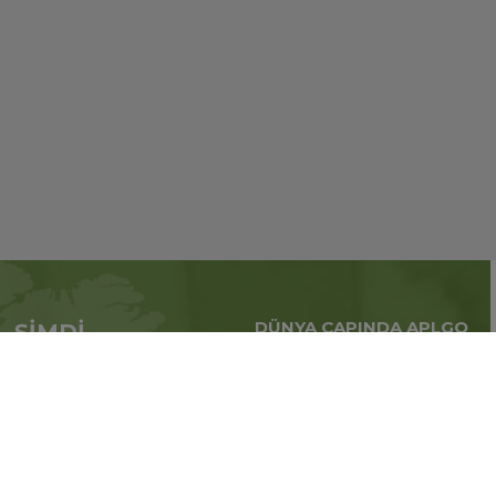
DÜNYA ÇAPINDA APLGO
ŞİMDİ
Tüm dünya çapındaki
APL’ye başvur
küresel iş
Üye ol