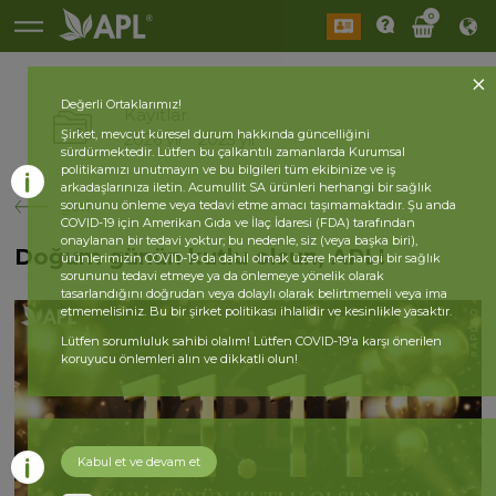
0
Değerli Ortaklarımız!
Kayıtlar
Şirket, mevcut küresel durum hakkında güncelliğini
2026 yıl
2025 yıl
sürdürmektedir. Lütfen bu çalkantılı zamanlarda Kurumsal
politikamızı unutmayın ve bu bilgileri tüm ekibinize ve iş
arkadaşlarınıza iletin. Acumullit SA ürünleri herhangi bir sağlık
geri
sorununu önleme veya tedavi etme amacı taşımamaktadır. Şu anda
COVID-19 için Amerikan Gıda ve İlaç İdaresi (FDA) tarafından
onaylanan bir tedavi yoktur; bu nedenle, siz (veya başka biri),
Doğum günün kutlu olsun, APL!
ürünlerimizin COVID-19 da dahil olmak üzere herhangi bir sağlık
sorununu tedavi etmeye ya da önlemeye yönelik olarak
tasarlandığını doğrudan veya dolaylı olarak belirtmemeli veya ima
etmemelisiniz. Bu bir şirket politikası ihlalidir ve kesinlikle yasaktır.
Lütfen sorumluluk sahibi olalım! Lütfen COVID-19'a karşı önerilen
koruyucu önlemleri alın ve dikkatli olun!
Kabul et ve devam et