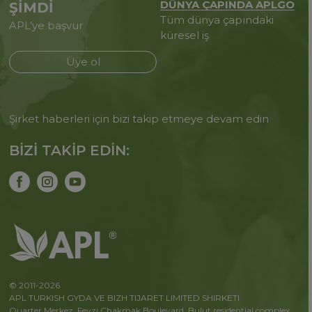
DÜNYA ÇAPINDA APLGO
ŞİMDİ
Tüm dünya çapındaki
APL’ye başvur
küresel iş
Üye ol
Şirket haberleri için bizi takip etmeye devam edin
BİZİ TAKİP EDİN:
© 2011-2026
APL TURKISH GYDA VE BIZH TIJARET LIMITED SHIRKETI
Quarter Merkez, Fevzi Chakmak Boulevard, Bulut residential complex,