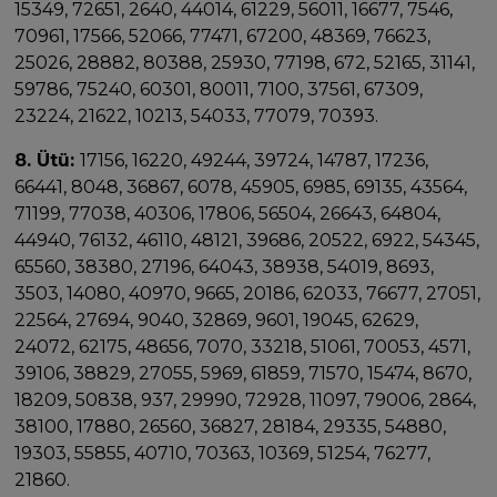
15349, 72651, 2640, 44014, 61229, 56011, 16677, 7546,
70961, 17566, 52066, 77471, 67200, 48369, 76623,
25026, 28882, 80388, 25930, 77198, 672, 52165, 31141,
59786, 75240, 60301, 80011, 7100, 37561, 67309,
23224, 21622, 10213, 54033, 77079, 70393.
8. Ütü:
17156, 16220, 49244, 39724, 14787, 17236,
66441, 8048, 36867, 6078, 45905, 6985, 69135, 43564,
71199, 77038, 40306, 17806, 56504, 26643, 64804,
44940, 76132, 46110, 48121, 39686, 20522, 6922, 54345,
65560, 38380, 27196, 64043, 38938, 54019, 8693,
3503, 14080, 40970, 9665, 20186, 62033, 76677, 27051,
22564, 27694, 9040, 32869, 9601, 19045, 62629,
24072, 62175, 48656, 7070, 33218, 51061, 70053, 4571,
39106, 38829, 27055, 5969, 61859, 71570, 15474, 8670,
18209, 50838, 937, 29990, 72928, 11097, 79006, 2864,
38100, 17880, 26560, 36827, 28184, 29335, 54880,
19303, 55855, 40710, 70363, 10369, 51254, 76277,
21860.