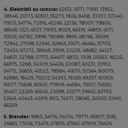
4. Elektrikli su ısıtıcısı:
62612, 16171, 71691, 13952,
38546, 20173, 60501, 55273, 1826, 8458, 37257, 37240,
11903, 54774, 72916, 45266, 22136, 78007, 79800,
68545, 1321, 4537, 79193, 8029, 66319, 46859, 4571,
10505, 56782, 5998, 78088, 9895, 68766, 36599,
72942, 27598, 52945, 62863, 51671, 46464, 15703,
72433, 67272, 38949, 3909, 22205, 48682, 64127,
54831, 32788, 57172, 64407, 68112, 1308, 50563, 18225,
66975, 3288, 34309, 54426, 22087, 60231, 20912,
54172, 36605, 40523, 78584, 41670, 50364, 80079,
62885, 18429, 79202, 54393, 19269, 69257, 60309,
61577, 75638, 80631, 77809, 44584, 76107, 74550,
55457, 22269, 65545, 23598, 22577, 59642, 63793,
53641, 43443, 42619, 803, 74271, 28065, 30050, 10941,
66359.
5. Blender:
9683, 34176, 74074, 79771, 65807, 1595,
26663, 73536, 73475, 57805, 67641, 47909, 76406,