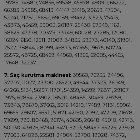
19785, 74880, 74856, 69538, 45978, 49090, 66222,
66383, 54985, 68413, 44147, 31418, 20659, 47504,
52241, 71781, 15682, 69089, 69492, 31523, 75413,
43873, 46459, 39003, 20187, 25430, 67349, 1162,
38625, 47378, 70373, 73749, 60028, 27285, 12080,
16024, 6150, 12511, 21002, 34835, 59373, 40140, 31901,
2522, 78844, 28099, 46873, 67355, 19675, 60774,
25572, 48725, 68469, 44960, 41266, 62005, 44465,
17648, 32237.
7. Saç kurutma makinesi:
39560, 76235, 24496,
37707, 11027, 23300, 26520, 49644, 37323, 36049,
64266, 5134, 56197, 11701, 54359, 14592, 76871, 29107,
1975, 62854, 23902, 18520, 48485, 30469, 29759,
73843, 78679, 37662, 3016, 14219, 17489, 71181, 59961,
69655, 29607, 36311, 51871, 42190, 2092, 47209, 21678,
71699, 729, 80468, 26174, 40605, 26648, 45010, 42713,
50030, 43826, 67941, 5471, 6203, 58497, 55225, 23928,
77603, 64028, 22581, 24904, 52790, 12028, 74372,