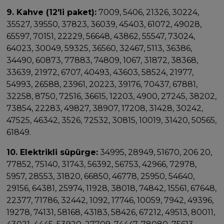
9. Kahve (12'li paket):
7009, 5406, 21326, 30224,
35527, 39550, 37823, 36039, 45403, 61072, 49028,
65597, 70151, 22229, 56648, 43862, 55547, 73024,
64023, 30049, 59325, 36560, 32467, 5113, 36386,
34490, 60873, 77883, 74809, 1067, 31872, 38368,
33639, 21972, 6707, 40493, 43603, 58524, 21977,
54993, 26588, 23961, 20223, 39176, 70437, 67881,
32258, 8750, 72516, 36615, 12203, 4900, 27245, 38202,
73854, 22283, 49827, 38907, 17208, 31428, 30242,
47525, 46342, 3526, 72532, 30815, 10019, 31420, 50565,
61849.
10. Elektrikli süpürge:
34995, 28949, 51670, 206 20,
77852, 75140, 31743, 56392, 56753, 42966, 72978,
5957, 28553, 31820, 66850, 46778, 25950, 54640,
29156, 64381, 25974, 11928, 38018, 74842, 15561, 67648,
22377, 71786, 32442, 1092, 17746, 10059, 7942, 49396,
19278, 74131, 58168, 43183, 58426, 67212, 49513, 80011,