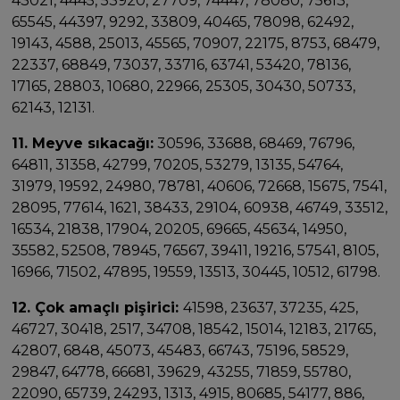
43021, 4445, 53920, 27709, 74447, 78080, 75613,
65545, 44397, 9292, 33809, 40465, 78098, 62492,
19143, 4588, 25013, 45565, 70907, 22175, 8753, 68479,
22337, 68849, 73037, 33716, 63741, 53420, 78136,
17165, 28803, 10680, 22966, 25305, 30430, 50733,
62143, 12131.
11. Meyve sıkacağı:
30596, 33688, 68469, 76796,
64811, 31358, 42799, 70205, 53279, 13135, 54764,
31979, 19592, 24980, 78781, 40606, 72668, 15675, 7541,
28095, 77614, 1621, 38433, 29104, 60938, 46749, 33512,
16534, 21838, 17904, 20205, 69665, 45634, 14950,
35582, 52508, 78945, 76567, 39411, 19216, 57541, 8105,
16966, 71502, 47895, 19559, 13513, 30445, 10512, 61798.
12. Çok amaçlı pişirici:
41598, 23637, 37235, 425,
46727, 30418, 2517, 34708, 18542, 15014, 12183, 21765,
42807, 6848, 45073, 45483, 66743, 75196, 58529,
29847, 64778, 66681, 39629, 43255, 71859, 55780,
22090, 65739, 24293, 1313, 4915, 80685, 54177, 886,