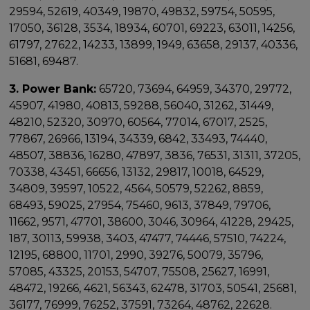
29594, 52619, 40349, 19870, 49832, 59754, 50595,
17050, 36128, 3534, 18934, 60701, 69223, 63011, 14256,
61797, 27622, 14233, 13899, 1949, 63658, 29137, 40336,
51681, 69487.
3. Power Bank:
65720, 73694, 64959, 34370, 29772,
45907, 41980, 40813, 59288, 56040, 31262, 31449,
48210, 52320, 30970, 60564, 77014, 67017, 2525,
77867, 26966, 13194, 34339, 6842, 33493, 74440,
48507, 38836, 16280, 47897, 3836, 76531, 31311, 37205,
70338, 43451, 66656, 13132, 29817, 10018, 64529,
34809, 39597, 10522, 4564, 50579, 52262, 8859,
68493, 59025, 27954, 75460, 9613, 37849, 79706,
11662, 9571, 47701, 38600, 3046, 30964, 41228, 29425,
187, 30113, 59938, 3403, 47477, 74446, 57510, 74224,
12195, 68800, 11701, 2990, 39276, 50079, 35796,
57085, 43325, 20153, 54707, 75508, 25627, 16991,
48472, 19266, 4621, 56343, 62478, 31703, 50541, 25681,
36177, 76999, 76252, 37591, 73264, 48762, 22628.