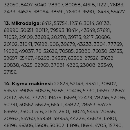
32050, 8407, 5040, 78907, 80058, 41618, 11221, 76183,
2433, 34525, 38094, 38591, 76303, 9590, 16433, 55427.
13. Mikrodalga:
6412, 55754, 12316, 3014, 50133,
68990, 50651, 80112, 79593, 18414, 43549, 57691,
71052, 29109, 33686, 20270, 39715, 9217, 50606,
20102, 31041, 76198, 908, 39679, 43233, 3304, 77769,
14026, 49037, 79, 52626, 70585, 25889, 76030, 53153,
59697, 65467, 48293, 34337, 63302, 27526, 31632,
20838, 4325, 32969, 37981, 4826, 23008, 23349,
57156.
14. Kıyma makinesi:
22623, 52143, 33321, 30802,
53537, 69055, 60528, 9285, 70408, 5730, 13597, 71587,
20112, 3534, 77270, 19479, 15669, 22479, 78246, 52066,
50791, 30562, 56426, 66411, 45822, 28553, 63725,
63692, 35001, 518, 21617, 2610, 18024, 5444, 70636,
20982, 54760, 54938, 48953, 44228, 48678, 13901,
46196, 46306, 15606, 50302, 11896, 11694, 4703, 15790,