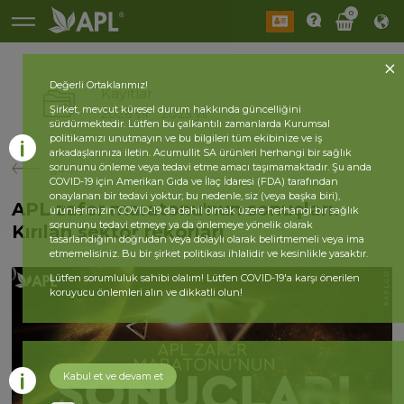
0
Değerli Ortaklarımız!
Kayıtlar
Şirket, mevcut küresel durum hakkında güncelliğini
2026 yıl
2025 yıl
sürdürmektedir. Lütfen bu çalkantılı zamanlarda Kurumsal
politikamızı unutmayın ve bu bilgileri tüm ekibinize ve iş
arkadaşlarınıza iletin. Acumullit SA ürünleri herhangi bir sağlık
geri
sorununu önleme veya tedavi etme amacı taşımamaktadır. Şu anda
COVID-19 için Amerikan Gıda ve İlaç İdaresi (FDA) tarafından
onaylanan bir tedavi yoktur; bu nedenle, siz (veya başka biri),
APL zafer maratonu'nun sonuçları.
ürünlerimizin COVID-19 da dahil olmak üzere herhangi bir sağlık
sorununu tedavi etmeye ya da önlemeye yönelik olarak
Kırılan sektör rekorları
tasarlandığını doğrudan veya dolaylı olarak belirtmemeli veya ima
etmemelisiniz. Bu bir şirket politikası ihlalidir ve kesinlikle yasaktır.
Lütfen sorumluluk sahibi olalım! Lütfen COVID-19'a karşı önerilen
koruyucu önlemleri alın ve dikkatli olun!
Kabul et ve devam et