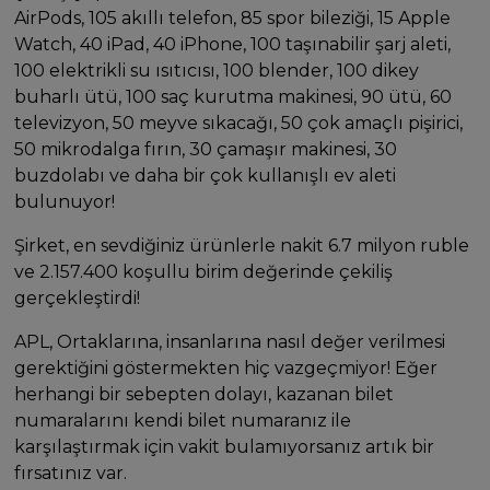
AirPods, 105 akıllı telefon, 85 spor bileziği, 15 Apple
Watch, 40 iPad, 40 iPhone, 100 taşınabilir şarj aleti,
100 elektrikli su ısıtıcısı, 100 blender, 100 dikey
buharlı ütü, 100 saç kurutma makinesi, 90 ütü, 60
televizyon, 50 meyve sıkacağı, 50 çok amaçlı pişirici,
50 mikrodalga fırın, 30 çamaşır makinesi, 30
buzdolabı ve daha bir çok kullanışlı ev aleti
bulunuyor!
Şirket, en sevdiğiniz ürünlerle nakit 6.7 milyon ruble
ve 2.157.400 koşullu birim değerinde çekiliş
gerçekleştirdi!
APL, Ortaklarına, insanlarına nasıl değer verilmesi
gerektiğini göstermekten hiç vazgeçmiyor! Eğer
herhangi bir sebepten dolayı, kazanan bilet
numaralarını kendi bilet numaranız ile
karşılaştırmak için vakit bulamıyorsanız artık bir
fırsatınız var.