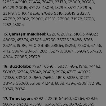
12856, 40910, 70454, 76479, 23170, 68809, 80500,
67429, 20015, 47223, 43091, 13299, 35727, 52914,
25149, 70110, 48256, 47886, 5318, 33819, 28277,
47788, 23882, 39800, 62501, 27900, 31978, 17310,
1252, 13604.
15. Çamaşır makinesi:
62284, 20712, 31003, 44023,
48062, 45374, 43305, 48730, 35326, 18488, 3363,
23243, 19196, 7610, 28188, 39864, 18281, 72508, 57146,
4112, 59674, 28467, 12081, 62770, 30671, 34047, 57429,
4904, 70083, 25678
16. Buzdolabı:
77671, 63461, 15937, 1484, 1949, 74462,
58907, 62354, 37642, 28418, 2974, 43131, 40022,
17385, 53204, 34960, 74654, 41515, 36353, 10212,
38745, 56060, 53138, 41248, 6058, 4594, 45091, 72196,
19747, 70741
17. Televizyon:
42921, 12228, 54340, 50264, 42936,
50376, 34302, 45540, 16343, 49534, 38782, 58549,