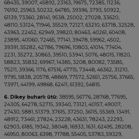
68435, 39007, 45892, 23163, 19675, 72385, 11236,
76192, 25963, 50232, 64785, 39396, 3793, 50922,
61139, 73360, 28141, 9538, 25002, 27028, 33620,
48110, 53124, 71946, 35529, 72127, 63210, 63718, 32528,
43963, 22452, 62949, 39820, 80463, 40261, 60408,
23895, 40060, 72465, 77141, 39478, 59962, 4502,
39391, 55282, 42786, 79696, 10803, 41014, 77404,
2231, 35272, 30863, 39510, 53941, 5076, 48015, 11820,
58823, 35832, 69967, 14385, 3208, 80082, 73585,
75211, 39366, 1176, 67516, 47715, 73448, 46362, 31210,
9795, 5838, 20578, 48869, 77572, 52651, 25756, 37665,
73971, 44199, 49868, 62411, 61392, 54815.
6. Dikey buharlı ütü:
38595, 56776, 28768, 77695,
24305, 64278, 52715, 39340, 73121, 40157, 49007,
27430, 5881, 51379, 37615, 37250, 36115, 55369, 13491,
48912, 73461, 27824, 23228, 43631, 78243, 22293,
62903, 6185, 19342, 38048, 16933, 1631, 62495, 28208,
46950, 80063, 6398, 71788, 55405, 53783, 59329,