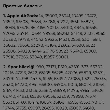
Простые билеты:
1. Apple AirPods:
14, 35003, 26041, 10499, 13472,
73517, 63508, 75654, 35786, 41222, 35611, 55877,
19048, 67678, 86, 4156, 70213, 34010, 4844, 61648,
77045, 33714, 10694, 79959, 58283, 54149, 2232, 9060,
30280, 19779, 44042, 59523, 14331, 2539, 530, 16611,
33832, 79636, 53278, 45184, 22662, 34680, 6823,
23508, 34829, 4444, 20176, 58923, 75443, 65009,
77916, 37266, 33049, 15857, 50001.
2. Spor bileziği:
990, 73131, 11519, 42691, 373, 53302,
10216, 47613, 2622, 68105, 56265, 42076, 65829, 52371,
33791, 74398, 44715, 61155, 63397, 73085, 11522, 75033,
3430, 64230, 4951, 66800, 64903, 11013, 68024, 31054,
5167, 41433, 31329, 25582, 48699, 14273, 49651, 31606,
62740, 44921, 65586, 69056, 52209, 79958, 74374,
53531, 51160, 18414, 18837, 36188, 16593, 45553, 78101,
16744, 51755, 69097, 28695, 10929, 65007, 64810,