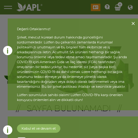
0
Değerli Ortaklarımız!
Şirket, mevcut küresel durum hakkında güncelliğini
sürdürmektedir. Lütfen bu çalkantılı zamanlarda Kurumsal
politikamızı unutmayın ve bu bilgileri tüm ekibinize ve iş
arkadaşlarınıza iletin. Acumullit SA ürünleri herhangi bir sağlık
sorununu önleme veya tedavi etme amacı taşımamaktadır. Şu anda
COVID-19 için Amerikan Gıda ve İlaç İdaresi (FDA) tarafından
onaylanan bir tedavi yoktur; bu nedenle, siz (veya başka biri),
ürünlerimizin COVID-19 da dahil olmak üzere herhangi bir sağlık
sorununu tedavi etmeye ya da önlemeye yönelik olarak
tasarlandığını doğrudan veya dolaylı olarak belirtmemeli veya ima
etmemelisiniz. Bu bir şirket politikası ihlalidir ve kesinlikle yasaktır.
Lütfen sorumluluk sahibi olalım! Lütfen COVID-19'a karşı önerilen
koruyucu önlemleri alın ve dikkatli olun!
// SAYFA BULUNAMADI //
Kabul et ve devam et