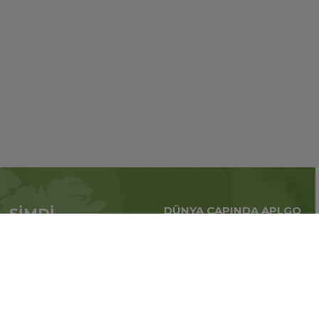
DÜNYA ÇAPINDA APLGO
ŞİMDİ
Tüm dünya çapındaki
APL’ye başvur
küresel iş
Üye ol