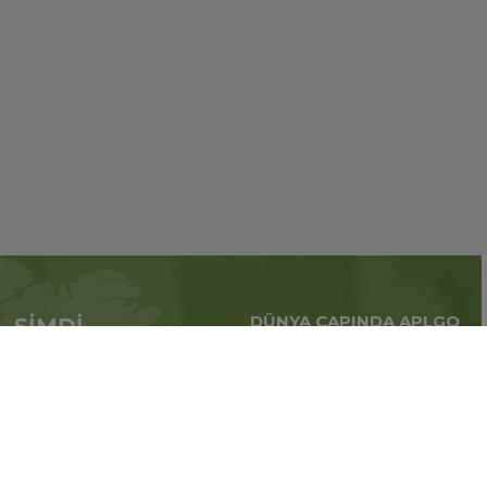
DÜNYA ÇAPINDA APLGO
ŞİMDİ
Tüm dünya çapındaki
APL’ye başvur
küresel iş
Üye ol