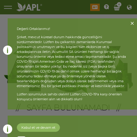
0
Değerli Ortaklarımız!
Şirket, mevcut küresel durum hakkında güncelliğini
sürdürmektedir. Lütfen bu çalkantılı zamanlarda Kurumsal
politikamızı unutmayın ve bu bilgileri tüm ekibinize ve iş
arkadaşlarınıza iletin. Acumullit SA ürünleri herhangi bir sağlık
sorununu önleme veya tedavi etme amacı taşımamaktadır. Şu anda
COVID-19 için Amerikan Gıda ve İlaç İdaresi (FDA) tarafından
onaylanan bir tedavi yoktur; bu nedenle, siz (veya başka biri),
ürünlerimizin COVID-19 da dahil olmak üzere herhangi bir sağlık
sorununu tedavi etmeye ya da önlemeye yönelik olarak
tasarlandığını doğrudan veya dolaylı olarak belirtmemeli veya ima
etmemelisiniz. Bu bir şirket politikası ihlalidir ve kesinlikle yasaktır.
Lütfen sorumluluk sahibi olalım! Lütfen COVID-19'a karşı önerilen
koruyucu önlemleri alın ve dikkatli olun!
// SAYFA BULUNAMADI //
Kabul et ve devam et