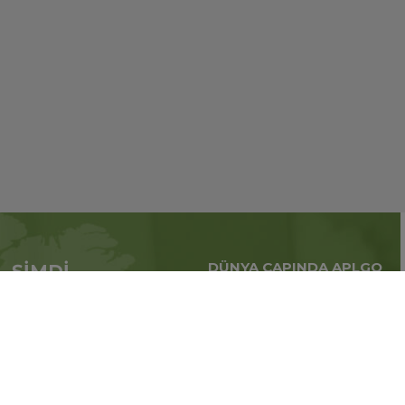
DÜNYA ÇAPINDA APLGO
ŞİMDİ
Tüm dünya çapındaki
APL’ye başvur
küresel iş
Üye ol