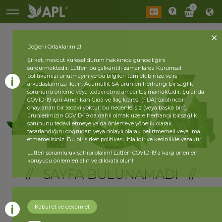
0
Değerli Ortaklarımız!
Şirket, mevcut küresel durum hakkında güncelliğini
sürdürmektedir. Lütfen bu çalkantılı zamanlarda Kurumsal
politikamızı unutmayın ve bu bilgileri tüm ekibinize ve iş
arkadaşlarınıza iletin. Acumullit SA ürünleri herhangi bir sağlık
sorununu önleme veya tedavi etme amacı taşımamaktadır. Şu anda
COVID-19 için Amerikan Gıda ve İlaç İdaresi (FDA) tarafından
onaylanan bir tedavi yoktur; bu nedenle, siz (veya başka biri),
ürünlerimizin COVID-19 da dahil olmak üzere herhangi bir sağlık
sorununu tedavi etmeye ya da önlemeye yönelik olarak
tasarlandığını doğrudan veya dolaylı olarak belirtmemeli veya ima
etmemelisiniz. Bu bir şirket politikası ihlalidir ve kesinlikle yasaktır.
Lütfen sorumluluk sahibi olalım! Lütfen COVID-19'a karşı önerilen
koruyucu önlemleri alın ve dikkatli olun!
// SAYFA BULUNAMADI //
Kabul et ve devam et