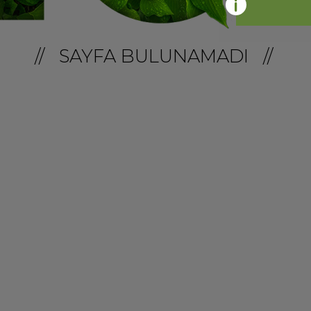
// SAYFA BULUNAMADI //