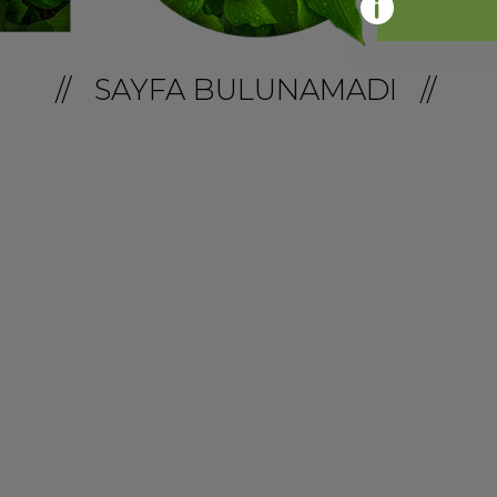
// SAYFA BULUNAMADI //