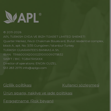
© 2011-2026
APL TURKISH GYDA VE BIZH TIJARET LIMITED SHIRKETI
Quarter Merkez, Fevzi Chakmak Boulevard, Bulut residential complex,
block A, apt. No. 3/35 Gungören / Istanbul-Turkey
TURKISH GUARANTEES BANKAS A.Sh.
IBAN: TR660006200023100009075832
SWIFT / BIC: TGBATRISXXX
Director of operations: ENGIN GUZEL
533 283 2979
info@aplgo.com
Gi̇zli̇li̇k poli̇ti̇kasi
Kullanici sözleşmesi̇
Ürün siparişi, nakliye ve iade politikasi
Feragatname (Risk beyanı)