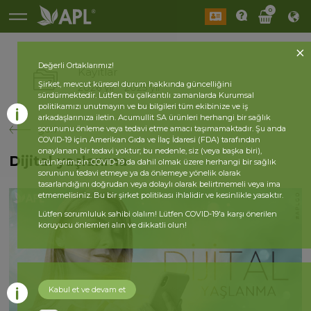
0
Değerli Ortaklarımız!
Kayıtlar
Şirket, mevcut küresel durum hakkında güncelliğini
2026 yıl
2025 yıl
sürdürmektedir. Lütfen bu çalkantılı zamanlarda Kurumsal
politikamızı unutmayın ve bu bilgileri tüm ekibinize ve iş
arkadaşlarınıza iletin. Acumullit SA ürünleri herhangi bir sağlık
geri
sorununu önleme veya tedavi etme amacı taşımamaktadır. Şu anda
COVID-19 için Amerikan Gıda ve İlaç İdaresi (FDA) tarafından
onaylanan bir tedavi yoktur; bu nedenle, siz (veya başka biri),
Dijital yaşlanma
ürünlerimizin COVID-19 da dahil olmak üzere herhangi bir sağlık
sorununu tedavi etmeye ya da önlemeye yönelik olarak
tasarlandığını doğrudan veya dolaylı olarak belirtmemeli veya ima
etmemelisiniz. Bu bir şirket politikası ihlalidir ve kesinlikle yasaktır.
Lütfen sorumluluk sahibi olalım! Lütfen COVID-19'a karşı önerilen
koruyucu önlemleri alın ve dikkatli olun!
Kabul et ve devam et