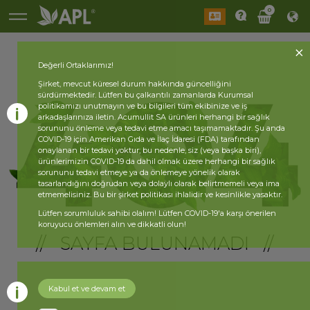
0
Değerli Ortaklarımız!
Şirket, mevcut küresel durum hakkında güncelliğini
sürdürmektedir. Lütfen bu çalkantılı zamanlarda Kurumsal
politikamızı unutmayın ve bu bilgileri tüm ekibinize ve iş
arkadaşlarınıza iletin. Acumullit SA ürünleri herhangi bir sağlık
sorununu önleme veya tedavi etme amacı taşımamaktadır. Şu anda
COVID-19 için Amerikan Gıda ve İlaç İdaresi (FDA) tarafından
onaylanan bir tedavi yoktur; bu nedenle, siz (veya başka biri),
ürünlerimizin COVID-19 da dahil olmak üzere herhangi bir sağlık
sorununu tedavi etmeye ya da önlemeye yönelik olarak
tasarlandığını doğrudan veya dolaylı olarak belirtmemeli veya ima
etmemelisiniz. Bu bir şirket politikası ihlalidir ve kesinlikle yasaktır.
Lütfen sorumluluk sahibi olalım! Lütfen COVID-19'a karşı önerilen
koruyucu önlemleri alın ve dikkatli olun!
// SAYFA BULUNAMADI //
Kabul et ve devam et