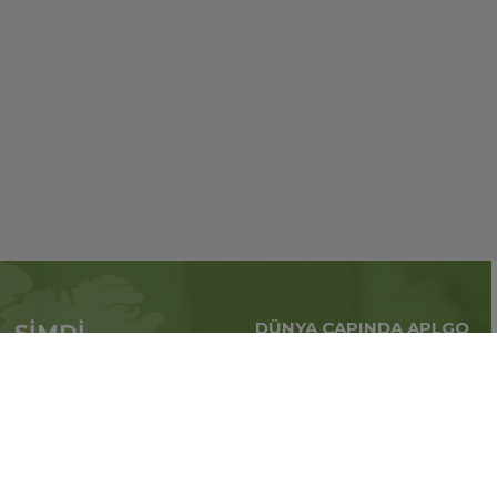
DÜNYA ÇAPINDA APLGO
ŞİMDİ
Tüm dünya çapındaki
APL’ye başvur
küresel iş
Üye ol