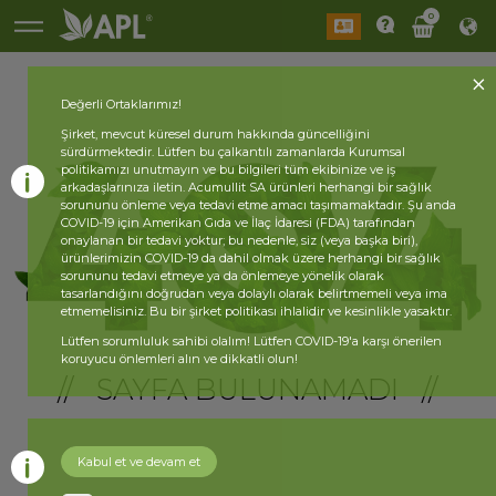
0
Değerli Ortaklarımız!
Şirket, mevcut küresel durum hakkında güncelliğini
sürdürmektedir. Lütfen bu çalkantılı zamanlarda Kurumsal
politikamızı unutmayın ve bu bilgileri tüm ekibinize ve iş
arkadaşlarınıza iletin. Acumullit SA ürünleri herhangi bir sağlık
sorununu önleme veya tedavi etme amacı taşımamaktadır. Şu anda
COVID-19 için Amerikan Gıda ve İlaç İdaresi (FDA) tarafından
onaylanan bir tedavi yoktur; bu nedenle, siz (veya başka biri),
ürünlerimizin COVID-19 da dahil olmak üzere herhangi bir sağlık
sorununu tedavi etmeye ya da önlemeye yönelik olarak
tasarlandığını doğrudan veya dolaylı olarak belirtmemeli veya ima
etmemelisiniz. Bu bir şirket politikası ihlalidir ve kesinlikle yasaktır.
Lütfen sorumluluk sahibi olalım! Lütfen COVID-19'a karşı önerilen
koruyucu önlemleri alın ve dikkatli olun!
// SAYFA BULUNAMADI //
Kabul et ve devam et