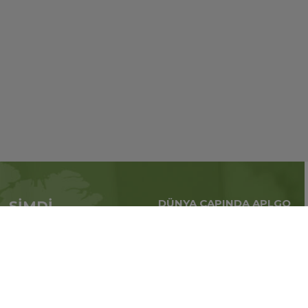
DÜNYA ÇAPINDA APLGO
ŞİMDİ
Tüm dünya çapındaki
APL’ye başvur
küresel iş
Üye ol