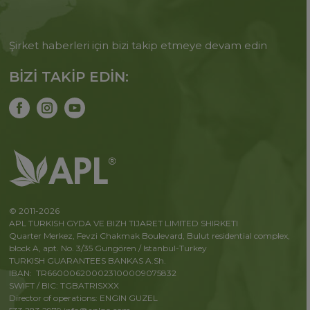
Şirket haberleri için bizi takip etmeye devam edin
BİZİ TAKİP EDİN:
© 2011-2026
APL TURKISH GYDA VE BIZH TIJARET LIMITED SHIRKETI
Quarter Merkez, Fevzi Chakmak Boulevard, Bulut residential complex,
block A, apt. No. 3/35 Gungören / Istanbul-Turkey
TURKISH GUARANTEES BANKAS A.Sh.
IBAN: TR660006200023100009075832
SWIFT / BIC: TGBATRISXXX
Director of operations: ENGIN GUZEL