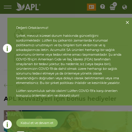
0
Değerli Ortaklarımız!
Aktif
Şirket, mevcut küresel durum hakkında güncelliğini
sürdürmektedir. Lütfen bu çalkantılı zamanlarda Kurumsal
politikamızı unutmayın ve bu bilgileri tüm ekibinize ve iş
arkadaşlarınıza iletin. Acumullit SA ürünleri herhangi bir sağlık
Kayıtlar
sorununu önleme veya tedavi etme amacı taşımamaktadır. Şu anda
COVID-19 için Amerikan Gıda ve İlaç İdaresi (FDA) tarafından
2026 yıl
2025 yıl
onaylanan bir tedavi yoktur; bu nedenle, siz (veya başka biri),
ürünlerimizin COVID-19 da dahil olmak üzere herhangi bir sağlık
sorununu tedavi etmeye ya da önlemeye yönelik olarak
tasarlandığını doğrudan veya dolaylı olarak belirtmemeli veya ima
etmemelisiniz. Bu bir şirket politikası ihlalidir ve kesinlikle yasaktır.
geri
Lütfen sorumluluk sahibi olalım! Lütfen COVID-19'a karşı önerilen
koruyucu önlemleri alın ve dikkatli olun!
APL kruvaziyeri için bonus hediyeler
Kabul et ve devam et