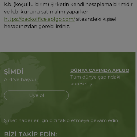
k.b. (koşullu birim) Şirketin kendi hesaplama birimidir
ve k.b. kurunu satın alım yaparken
https://backoffice.aplgo.com/
sitesindeki kişisel
hesabınızdan görebilirsiniz.
DÜNYA ÇAPINDA APLGO
ŞİMDİ
Tüm dünya çapındaki
APL’ye başvur
küresel iş
Üye ol
Şirket haberleri için bizi takip etmeye devam edin
BİZİ TAKİP EDİN: