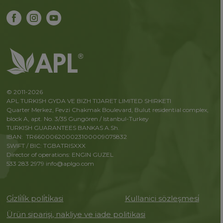
© 2011-2026
APL TURKISH GYDA VE BIZH TIJARET LIMITED SHIRKETI
Quarter Merkez, Fevzi Chakmak Boulevard, Bulut residential complex,
block A, apt. No. 3/35 Gungören / Istanbul-Turkey
TURKISH GUARANTEES BANKAS A.Sh.
IBAN: TR660006200023100009075832
SWIFT / BIC: TGBATRISXXX
Director of operations: ENGIN GUZEL
533 283 2979
info@aplgo.com
Gi̇zli̇li̇k poli̇ti̇kasi
Kullanici sözleşmesi̇
Ürün siparişi, nakliye ve iade politikasi