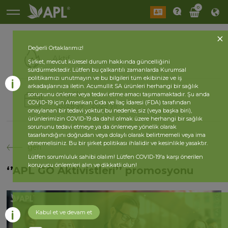
0
Değerli Ortaklarımız!
Aktif
Şirket, mevcut küresel durum hakkında güncelliğini
sürdürmektedir. Lütfen bu çalkantılı zamanlarda Kurumsal
politikamızı unutmayın ve bu bilgileri tüm ekibinize ve iş
arkadaşlarınıza iletin. Acumullit SA ürünleri herhangi bir sağlık
Kayıtlar
sorununu önleme veya tedavi etme amacı taşımamaktadır. Şu anda
COVID-19 için Amerikan Gıda ve İlaç İdaresi (FDA) tarafından
2026 yıl
2025 yıl
onaylanan bir tedavi yoktur; bu nedenle, siz (veya başka biri),
ürünlerimizin COVID-19 da dahil olmak üzere herhangi bir sağlık
sorununu tedavi etmeye ya da önlemeye yönelik olarak
tasarlandığını doğrudan veya dolaylı olarak belirtmemeli veya ima
etmemelisiniz. Bu bir şirket politikası ihlalidir ve kesinlikle yasaktır.
geri
Lütfen sorumluluk sahibi olalım! Lütfen COVID-19'a karşı önerilen
koruyucu önlemleri alın ve dikkatli olun!
‘’APL GO Aktivistleri’’ promosyonu
Kabul et ve devam et