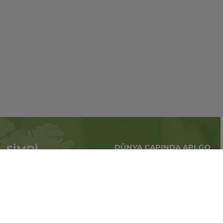
DÜNYA ÇAPINDA APLGO
ŞİMDİ
Tüm dünya çapındaki
APL’ye başvur
küresel iş
Üye ol