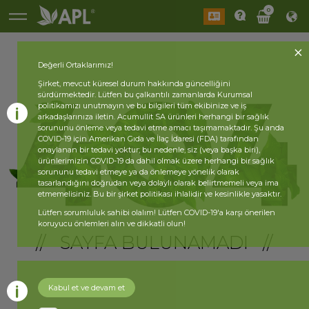
0
Değerli Ortaklarımız!
Şirket, mevcut küresel durum hakkında güncelliğini
sürdürmektedir. Lütfen bu çalkantılı zamanlarda Kurumsal
politikamızı unutmayın ve bu bilgileri tüm ekibinize ve iş
arkadaşlarınıza iletin. Acumullit SA ürünleri herhangi bir sağlık
sorununu önleme veya tedavi etme amacı taşımamaktadır. Şu anda
COVID-19 için Amerikan Gıda ve İlaç İdaresi (FDA) tarafından
onaylanan bir tedavi yoktur; bu nedenle, siz (veya başka biri),
ürünlerimizin COVID-19 da dahil olmak üzere herhangi bir sağlık
sorununu tedavi etmeye ya da önlemeye yönelik olarak
tasarlandığını doğrudan veya dolaylı olarak belirtmemeli veya ima
etmemelisiniz. Bu bir şirket politikası ihlalidir ve kesinlikle yasaktır.
Lütfen sorumluluk sahibi olalım! Lütfen COVID-19'a karşı önerilen
koruyucu önlemleri alın ve dikkatli olun!
// SAYFA BULUNAMADI //
Kabul et ve devam et