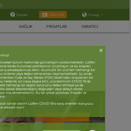
r.
Destek
Turkey
GIRIŞ YAP
SAĞLIK
FIRSATLAR
YARATICI
rımız!
 küresel durum hakkında güncelliğini sürdürmektedir. Lütfen
zamanlarda Kurumsal politikamızı unutmayın ve bu bilgileri
e iş arkadaşlarınıza iletin. Acumullit SA ürünleri herhangi bir
nu önleme veya tedavi etme amacı taşımamaktadır. Şu anda
Amerikan Gıda ve İlaç İdaresi (FDA) tarafından onaylanan bir
bu nedenle, siz (veya başka biri), ürünlerimizin COVID-19 da
ere herhangi bir sağlık sorununu tedavi etmeye ya da
ik olarak tasarlandığını doğrudan veya dolaylı olarak
ya ima etmemelisiniz. Bu bir şirket politikası ihlalidir ve
tır.
luk sahibi olalım! Lütfen COVID-19'a karşı önerilen koruyucu
ve dikkatli olun!