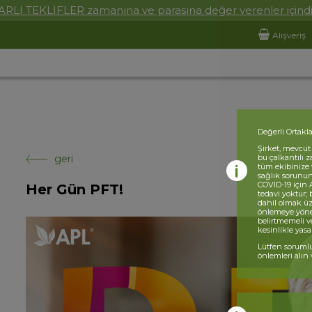
ARLI TEKLİFLER zamanına ve parasına değer verenler içindi
Alışveriş
Değerli Ortakla
Şirket, mevcut
geri
bu çalkantılı 
tüm ekibinize v
sağlık sorunu
COVID-19 için 
Her Gün PFT!
tedavi yoktur; 
dahil olmak üz
önlemeye yönel
belirtmemeli ve
kesinlikle yasak
Lütfen sorumlu
önlemleri alın 