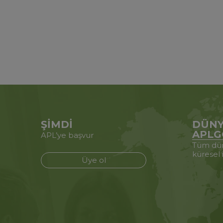
ŞİMDİ
DÜNY
APLG
APL’ye başvur
Tüm dün
küresel 
Üye ol