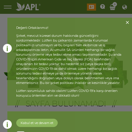
0
Değerli Ortaklarımız!
Şirket, mevcut küresel durum hakkında güncelliğini
sürdürmektedir. Lütfen bu çalkantılı zamanlarda Kurumsal
politikamızı unutmayın ve bu bilgileri tüm ekibinize ve iş
arkadaşlarınıza iletin. Acumullit SA ürünleri herhangi bir sağlık
sorununu önleme veya tedavi etme amacı taşımamaktadır. Şu anda
COVID-19 için Amerikan Gıda ve İlaç İdaresi (FDA) tarafından
onaylanan bir tedavi yoktur; bu nedenle, siz (veya başka biri),
ürünlerimizin COVID-19 da dahil olmak üzere herhangi bir sağlık
sorununu tedavi etmeye ya da önlemeye yönelik olarak
tasarlandığını doğrudan veya dolaylı olarak belirtmemeli veya ima
etmemelisiniz. Bu bir şirket politikası ihlalidir ve kesinlikle yasaktır.
Lütfen sorumluluk sahibi olalım! Lütfen COVID-19'a karşı önerilen
koruyucu önlemleri alın ve dikkatli olun!
// SAYFA BULUNAMADI //
Kabul et ve devam et