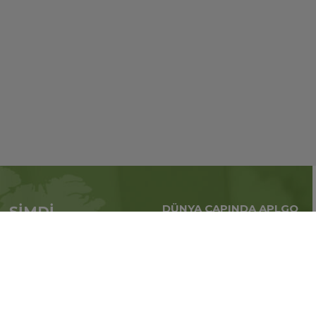
DÜNYA ÇAPINDA APLGO
ŞİMDİ
Tüm dünya çapındaki
APL’ye başvur
küresel iş
Üye ol