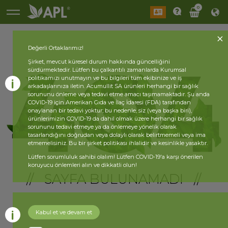
0
Değerli Ortaklarımız!
Şirket, mevcut küresel durum hakkında güncelliğini
sürdürmektedir. Lütfen bu çalkantılı zamanlarda Kurumsal
politikamızı unutmayın ve bu bilgileri tüm ekibinize ve iş
arkadaşlarınıza iletin. Acumullit SA ürünleri herhangi bir sağlık
sorununu önleme veya tedavi etme amacı taşımamaktadır. Şu anda
COVID-19 için Amerikan Gıda ve İlaç İdaresi (FDA) tarafından
onaylanan bir tedavi yoktur; bu nedenle, siz (veya başka biri),
ürünlerimizin COVID-19 da dahil olmak üzere herhangi bir sağlık
sorununu tedavi etmeye ya da önlemeye yönelik olarak
tasarlandığını doğrudan veya dolaylı olarak belirtmemeli veya ima
etmemelisiniz. Bu bir şirket politikası ihlalidir ve kesinlikle yasaktır.
Lütfen sorumluluk sahibi olalım! Lütfen COVID-19'a karşı önerilen
koruyucu önlemleri alın ve dikkatli olun!
// SAYFA BULUNAMADI //
Kabul et ve devam et