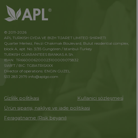
© 2011-2026
APL TURKISH GYDA VE BIZH TIJARET LIMITED SHIRKETI
Quarter Merkez, Fevzi Chakmak Boulevard, Bulut residential complex,
block A, apt. No. 3/35 Gungören / Istanbul-Turkey
TURKISH GUARANTEES BANKAS A.Sh.
IBAN: TR660006200023100009075832
SWIFT / BIC: TGBATRISXXX
Director of operations: ENGIN GUZEL
533 283 2979
info@aplgo.com
Gi̇zli̇li̇k poli̇ti̇kasi
Kullanici sözleşmesi̇
Ürün siparişi, nakliye ve iade politikasi
Feragatname (Risk beyanı)