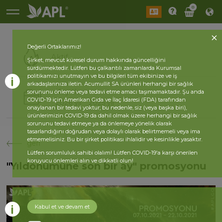
0
Değerli Ortaklarımız!
Aktif
Şirket, mevcut küresel durum hakkında güncelliğini
sürdürmektedir. Lütfen bu çalkantılı zamanlarda Kurumsal
politikamızı unutmayın ve bu bilgileri tüm ekibinize ve iş
arkadaşlarınıza iletin. Acumullit SA ürünleri herhangi bir sağlık
Kayıtlar
sorununu önleme veya tedavi etme amacı taşımamaktadır. Şu anda
COVID-19 için Amerikan Gıda ve İlaç İdaresi (FDA) tarafından
2026 yıl
2025 yıl
onaylanan bir tedavi yoktur; bu nedenle, siz (veya başka biri),
ürünlerimizin COVID-19 da dahil olmak üzere herhangi bir sağlık
sorununu tedavi etmeye ya da önlemeye yönelik olarak
tasarlandığını doğrudan veya dolaylı olarak belirtmemeli veya ima
etmemelisiniz. Bu bir şirket politikası ihlalidir ve kesinlikle yasaktır.
geri
Lütfen sorumluluk sahibi olalım! Lütfen COVID-19'a karşı önerilen
koruyucu önlemleri alın ve dikkatli olun!
"Yıldönümüne son bir ay" promosyonu
Kabul et ve devam et