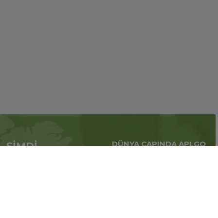
DÜNYA ÇAPINDA APLGO
ŞİMDİ
Tüm dünya çapındaki
APL’ye başvur
küresel iş
Üye ol