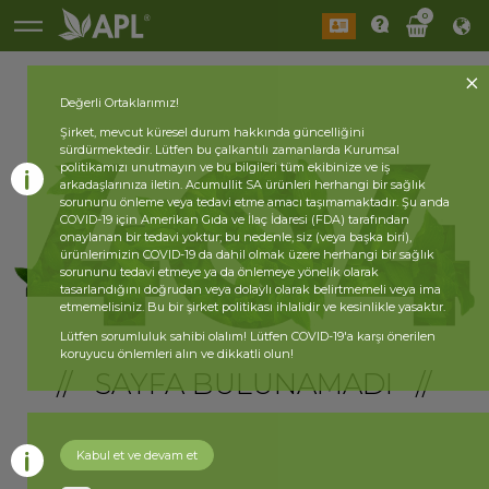
0
Değerli Ortaklarımız!
Şirket, mevcut küresel durum hakkında güncelliğini
sürdürmektedir. Lütfen bu çalkantılı zamanlarda Kurumsal
politikamızı unutmayın ve bu bilgileri tüm ekibinize ve iş
arkadaşlarınıza iletin. Acumullit SA ürünleri herhangi bir sağlık
sorununu önleme veya tedavi etme amacı taşımamaktadır. Şu anda
COVID-19 için Amerikan Gıda ve İlaç İdaresi (FDA) tarafından
onaylanan bir tedavi yoktur; bu nedenle, siz (veya başka biri),
ürünlerimizin COVID-19 da dahil olmak üzere herhangi bir sağlık
sorununu tedavi etmeye ya da önlemeye yönelik olarak
tasarlandığını doğrudan veya dolaylı olarak belirtmemeli veya ima
etmemelisiniz. Bu bir şirket politikası ihlalidir ve kesinlikle yasaktır.
Lütfen sorumluluk sahibi olalım! Lütfen COVID-19'a karşı önerilen
koruyucu önlemleri alın ve dikkatli olun!
// SAYFA BULUNAMADI //
Kabul et ve devam et