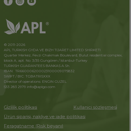
© 2011-2026
APL TURKISH GYDA VE BIZH TIJARET LIMITED SHIRKETI
Quarter Merkez, Fevzi Chakmak Boulevard, Bulut residential complex,
block A, apt. No. 3/35 Gungören / Istanbul-Turkey
TURKISH GUARANTEES BANKAS A.Sh.
IBAN: TR660006200023100009075832
SWIFT / BIC: TGBATRISXXX
Director of operations: ENGIN GUZEL
533 283 2979
info@aplgo.com
Gi̇zli̇li̇k poli̇ti̇kasi
Kullanici sözleşmesi̇
Ürün siparişi, nakliye ve iade politikasi
Feragatname (Risk beyanı)