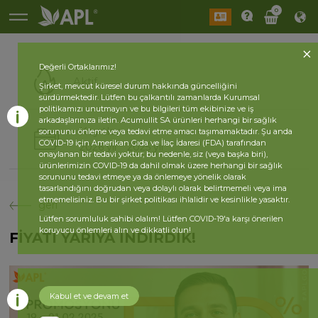
0
Değerli Ortaklarımız!
Aktif
Şirket, mevcut küresel durum hakkında güncelliğini
sürdürmektedir. Lütfen bu çalkantılı zamanlarda Kurumsal
politikamızı unutmayın ve bu bilgileri tüm ekibinize ve iş
arkadaşlarınıza iletin. Acumullit SA ürünleri herhangi bir sağlık
Kayıtlar
sorununu önleme veya tedavi etme amacı taşımamaktadır. Şu anda
COVID-19 için Amerikan Gıda ve İlaç İdaresi (FDA) tarafından
2026 yıl
2025 yıl
onaylanan bir tedavi yoktur; bu nedenle, siz (veya başka biri),
ürünlerimizin COVID-19 da dahil olmak üzere herhangi bir sağlık
sorununu tedavi etmeye ya da önlemeye yönelik olarak
tasarlandığını doğrudan veya dolaylı olarak belirtmemeli veya ima
etmemelisiniz. Bu bir şirket politikası ihlalidir ve kesinlikle yasaktır.
geri
Lütfen sorumluluk sahibi olalım! Lütfen COVID-19'a karşı önerilen
koruyucu önlemleri alın ve dikkatli olun!
FİYATI YARIYA İNDİRDİK!
Kabul et ve devam et