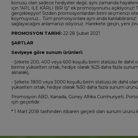
konusu olan sadece hediyeler değil, aynı zamanda hayallerin
için "APL İLE KÂRLI BİR İŞ" ek promosyonunu açıklıyoruz!
gerçekleşiyor! Sizden promosyonlardan birini seçmenizi istem
koymuyoruz... Tüm promosyonlara aynı anda katılabilirsiniz!
sağlayacağını anlamanızı istiyoruz. Harekete geçin, yeni zirve
PROMOSYON TARİHİ:
22-28 Şubat 2021
ŞARTLAR
Seviyeye göre sunum ürünleri:
- Şirkete 200, 400 veya 600 koşullu birim statüsü ile dahil
birime yükselten ortak, hediye olarak %25 daha fazla sunu
alınarak),
- Şirkete 1800 veya 3000 koşullu birim statüsü ile dahil o
yükselten ortak, hediye olarak %50 daha fazla sunum ürünü 
Promosyon ABD, Kanada, Güney Afrika Cumhuriyeti, Porto R
için geçerlidir.
* 1 Mart 2018 tarihinden itibaren geçerli olan sunum ürünü 