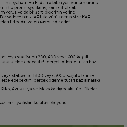
izin seyahati...Bu kadar ile bitmiyor! Sunum ürünü
 Tüm bu promosyonlar eş zamanlı olarak
iyoruz ya da bir şartı diğerinin yerine
 Biz sadece işinizi APL ile yürütmenin size KÂR
leri fethedin ve en iyisini elde edin!
 olan veya statüsünü 200, 400 veya 600 koşullu
m ürünü elde edecektir* (gerçek ödeme tutarı baz
lan veya statüsünü 1800 veya 3000 koşullu birime
elde edecektir* (gerçek ödeme tutarı baz alınarak).
iko, Avustralya ve Meksika dışındaki tüm ülkeler
kazanmaya ilişkin kuralları okuyunuz.