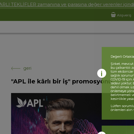
ARLI TEKLİFLER zamanına ve parasına değer verenler içindi
Alışveriş
Değerli Ortakla
Şirket, mevcut
geri
bu çalkantılı 
tüm ekibinize v
sağlık sorunu
COVID-19 için 
"APL ile kârlı bir iş" promosyonu
tedavi yoktur; 
dahil olmak üz
önlemeye yönel
belirtmemeli ve
kesinlikle yasak
Lütfen sorumlu
önlemleri alın 