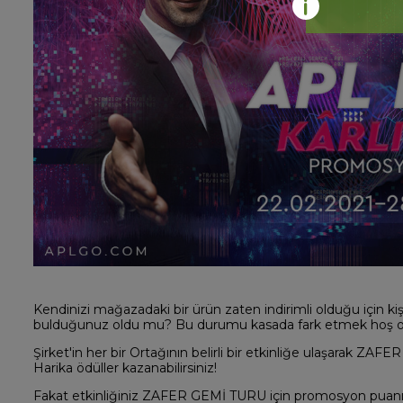
Kendinizi mağazadaki bir ürün zaten indirimli olduğu için kiş
bulduğunuz oldu mu? Bu durumu kasada fark etmek hoş ol
Şirket'in her bir Ortağının belirli bir etkinliğe ulaşarak Z
Harika ödüller kazanabilirsiniz!
Fakat etkinliğiniz ZAFER GEMİ TURU için promosyon puanı ol