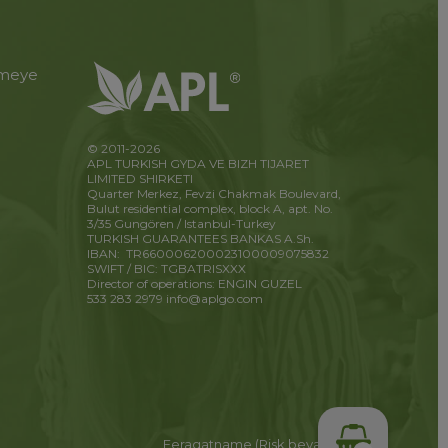
etmeye
© 2011-2026
APL TURKISH GYDA VE BIZH TIJARET
LIMITED SHIRKETI
Quarter Merkez, Fevzi Chakmak Boulevard,
Bulut residential complex, block A, apt. No.
3/35 Gungören / Istanbul-Turkey
TURKISH GUARANTEES BANKAS A.Sh.
IBAN: TR660006200023100009075832
SWIFT / BIC: TGBATRISXXX
Director of operations: ENGIN GUZEL
533 283 2979
info@aplgo.com
Feragatname (Risk beyanı)