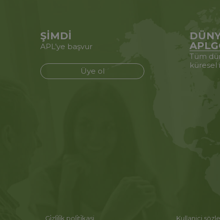
ŞİMDİ
DÜNY
APLG
APL’ye başvur
Tüm dün
küresel 
Üye ol
Gi̇zli̇li̇k poli̇ti̇kasi
Kullanici sözl