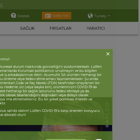
r.
Destek
Turkey
GIRIŞ YAP
SAĞLIK
FIRSATLAR
YARATICI
rımız!
 küresel durum hakkında güncelliğini sürdürmektedir. Lütfen
zamanlarda Kurumsal politikamızı unutmayın ve bu bilgileri
e iş arkadaşlarınıza iletin. Acumullit SA ürünleri herhangi bir
nu önleme veya tedavi etme amacı taşımamaktadır. Şu anda
Amerikan Gıda ve İlaç İdaresi (FDA) tarafından onaylanan bir
bu nedenle, siz (veya başka biri), ürünlerimizin COVID-19 da
ere herhangi bir sağlık sorununu tedavi etmeye ya da
ik olarak tasarlandığını doğrudan veya dolaylı olarak
ya ima etmemelisiniz. Bu bir şirket politikası ihlalidir ve
tır.
luk sahibi olalım! Lütfen COVID-19'a karşı önerilen koruyucu
ve dikkatli olun!