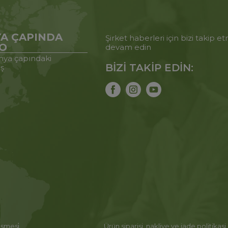
A ÇAPINDA
Şirket haberleri için bizi takip 
O
devam edin
ya çapındaki
BİZİ TAKİP EDİN:
iş
eşmesi̇
Ürün siparişi, nakliye ve iade politikasi