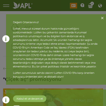
0
Değerli Ortaklarımız!
Aktif
Şirket, mevcut küresel durum hakkında güncelliğini
sürdürmektedir. Lütfen bu çalkantılı zamanlarda Kurumsal
politikamızı unutmayın ve bu bilgileri tüm ekibinize ve iş
arkadaşlarınıza iletin. Acumullit SA ürünleri herhangi bir sağlık
Kayıtlar
sorununu önleme veya tedavi etme amacı taşımamaktadır. Şu anda
COVID-19 için Amerikan Gıda ve İlaç İdaresi (FDA) tarafından
2026 yıl
2025 yıl
onaylanan bir tedavi yoktur; bu nedenle, siz (veya başka biri),
ürünlerimizin COVID-19 da dahil olmak üzere herhangi bir sağlık
sorununu tedavi etmeye ya da önlemeye yönelik olarak
tasarlandığını doğrudan veya dolaylı olarak belirtmemeli veya ima
etmemelisiniz. Bu bir şirket politikası ihlalidir ve kesinlikle yasaktır.
geri
Lütfen sorumluluk sahibi olalım! Lütfen COVID-19'a karşı önerilen
koruyucu önlemleri alın ve dikkatli olun!
"Çiçek aç" promosyonu
Kabul et ve devam et