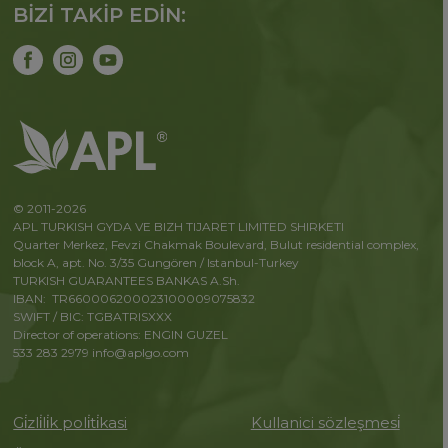
BİZİ TAKİP EDİN:
© 2011-2026
APL TURKISH GYDA VE BIZH TIJARET LIMITED SHIRKETI
Quarter Merkez, Fevzi Chakmak Boulevard, Bulut residential complex,
block A, apt. No. 3/35 Gungören / Istanbul-Turkey
TURKISH GUARANTEES BANKAS A.Sh.
IBAN: TR660006200023100009075832
SWIFT / BIC: TGBATRISXXX
Director of operations: ENGIN GUZEL
533 283 2979
info@aplgo.com
Gi̇zli̇li̇k poli̇ti̇kasi
Kullanici sözleşmesi̇