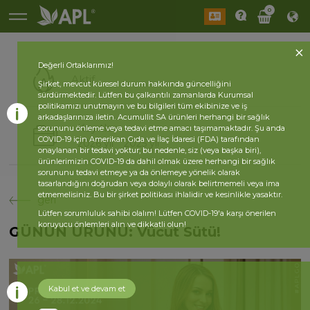
0
Değerli Ortaklarımız!
Aktif
Şirket, mevcut küresel durum hakkında güncelliğini
sürdürmektedir. Lütfen bu çalkantılı zamanlarda Kurumsal
politikamızı unutmayın ve bu bilgileri tüm ekibinize ve iş
arkadaşlarınıza iletin. Acumullit SA ürünleri herhangi bir sağlık
Kayıtlar
sorununu önleme veya tedavi etme amacı taşımamaktadır. Şu anda
COVID-19 için Amerikan Gıda ve İlaç İdaresi (FDA) tarafından
2026 yıl
2025 yıl
onaylanan bir tedavi yoktur; bu nedenle, siz (veya başka biri),
ürünlerimizin COVID-19 da dahil olmak üzere herhangi bir sağlık
sorununu tedavi etmeye ya da önlemeye yönelik olarak
tasarlandığını doğrudan veya dolaylı olarak belirtmemeli veya ima
etmemelisiniz. Bu bir şirket politikası ihlalidir ve kesinlikle yasaktır.
geri
Lütfen sorumluluk sahibi olalım! Lütfen COVID-19'a karşı önerilen
koruyucu önlemleri alın ve dikkatli olun!
GÜNÜN ÜRÜNÜ: Vücut Sütü!
Kabul et ve devam et