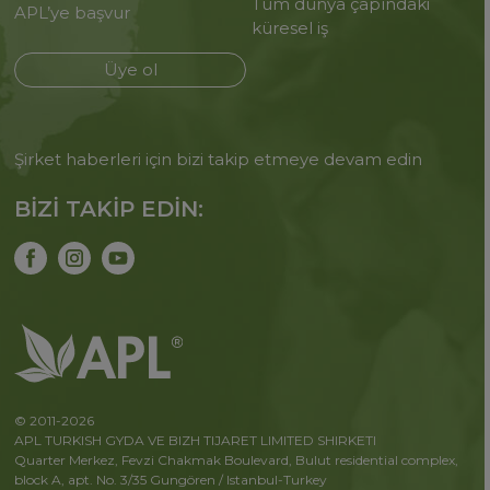
Tüm dünya çapındaki
APL’ye başvur
küresel iş
Üye ol
Şirket haberleri için bizi takip etmeye devam edin
BİZİ TAKİP EDİN:
© 2011-2026
APL TURKISH GYDA VE BIZH TIJARET LIMITED SHIRKETI
Quarter Merkez, Fevzi Chakmak Boulevard, Bulut residential complex,
block A, apt. No. 3/35 Gungören / Istanbul-Turkey