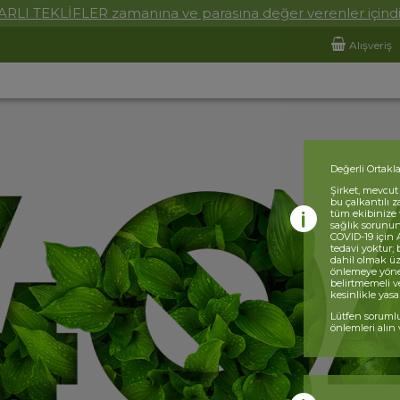
ARLI TEKLİFLER zamanına ve parasına değer verenler içindi
Alışveriş
Değerli Ortakla
Şirket, mevcut
bu çalkantılı 
tüm ekibinize v
sağlık sorunu
COVID-19 için 
tedavi yoktur; 
dahil olmak üz
önlemeye yönel
belirtmemeli ve
kesinlikle yasak
Lütfen sorumlu
önlemleri alın 