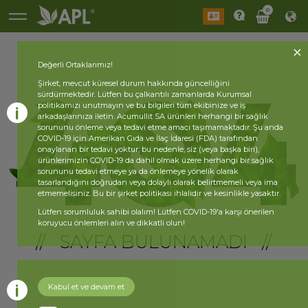
0
Değerli Ortaklarımız!
Şirket, mevcut küresel durum hakkında güncelliğini
sürdürmektedir. Lütfen bu çalkantılı zamanlarda Kurumsal
politikamızı unutmayın ve bu bilgileri tüm ekibinize ve iş
arkadaşlarınıza iletin. Acumullit SA ürünleri herhangi bir sağlık
sorununu önleme veya tedavi etme amacı taşımamaktadır. Şu anda
COVID-19 için Amerikan Gıda ve İlaç İdaresi (FDA) tarafından
onaylanan bir tedavi yoktur; bu nedenle, siz (veya başka biri),
ürünlerimizin COVID-19 da dahil olmak üzere herhangi bir sağlık
sorununu tedavi etmeye ya da önlemeye yönelik olarak
tasarlandığını doğrudan veya dolaylı olarak belirtmemeli veya ima
etmemelisiniz. Bu bir şirket politikası ihlalidir ve kesinlikle yasaktır.
Lütfen sorumluluk sahibi olalım! Lütfen COVID-19'a karşı önerilen
koruyucu önlemleri alın ve dikkatli olun!
// SAYFA BULUNAMADI //
Kabul et ve devam et