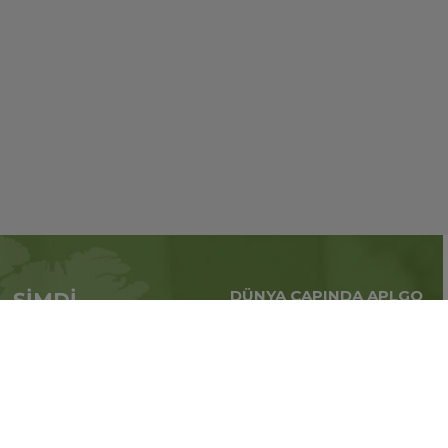
DÜNYA ÇAPINDA APLGO
ŞİMDİ
Tüm dünya çapındaki
APL’ye başvur
küresel iş
Üye ol